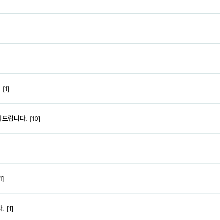
[1]
의드립니다.
[10]
1]
.
[1]