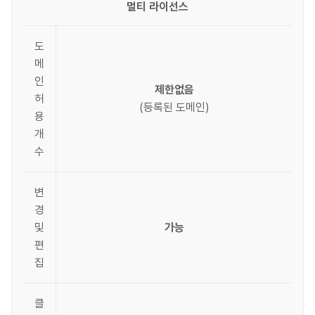
멀티 라이선스
도
메
인
제한없음
허
(등록된 도메인)
용
개
수
변
경
및
가능
편
집
클