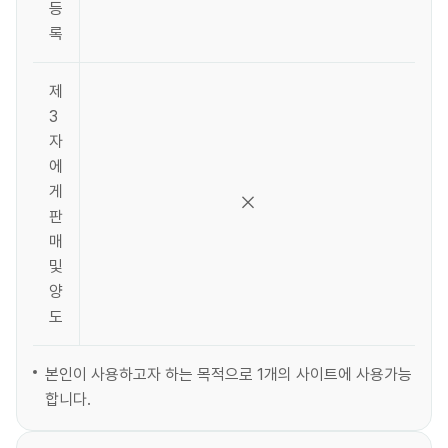
등
록
제
3
자
에
게
판
매
및
양
도
본인이 사용하고자 하는 목적으로 1개의 사이트에 사용가능
합니다.