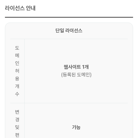
라이선스 안내
단일 라이선스
도
메
인
웹사이트 1개
허
(등록된 도메인)
용
개
수
변
경
및
가능
편