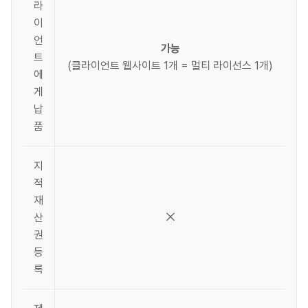
라
이
언
가능
트
(클라이언트 웹사이트 1개 = 멀티 라이선스 1개)
에
게
납
품
지
적
재
산
권
등
록