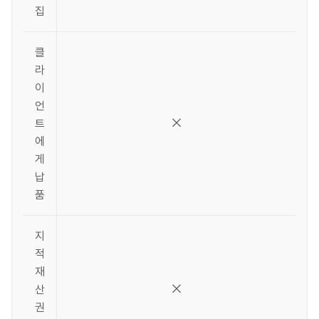
집
클
라
이
언
트
에
게
납
품
지
적
재
산
권