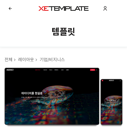
템플릿
전체
레이아웃
기업/비지니스