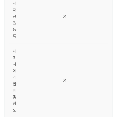
적
재
산
권
등
록
제
3
자
에
게
판
매
및
양
도