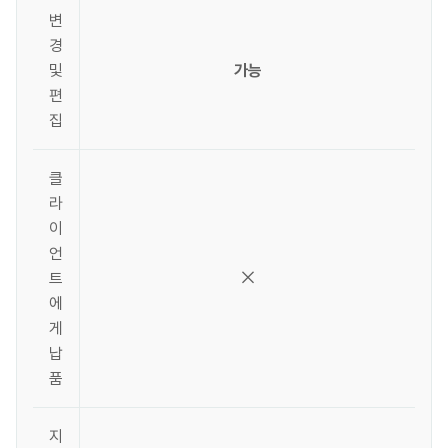
변
경
및
가능
편
집
클
라
이
언
트
에
게
납
품
지