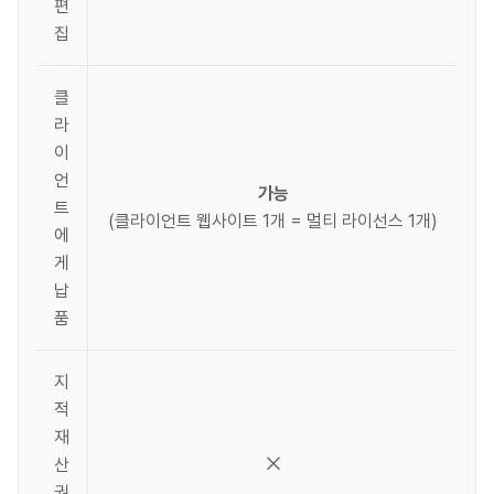
편
집
클
라
이
언
가능
트
(클라이언트 웹사이트 1개 = 멀티 라이선스 1개)
에
게
납
품
지
적
재
산
권