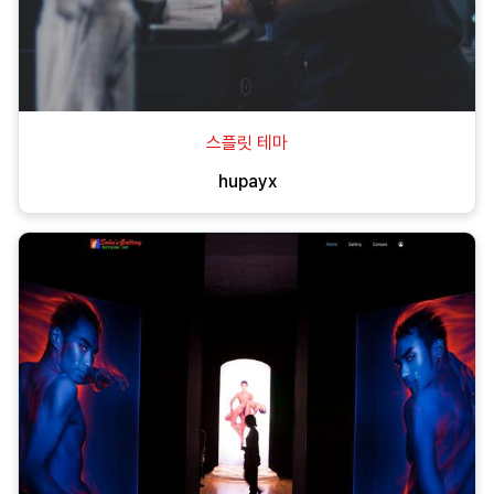
스플릿 테마
hupayx