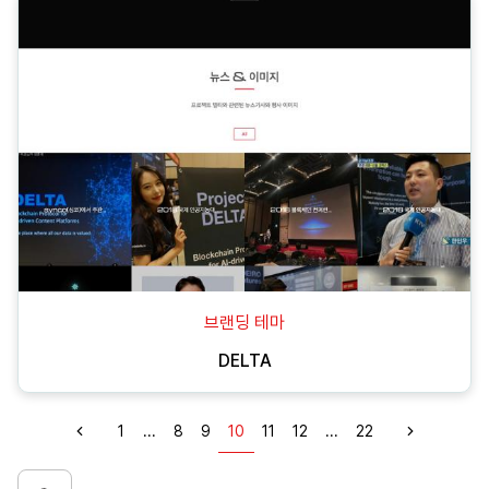
브랜딩 테마
DELTA
1
...
8
9
10
11
12
...
22