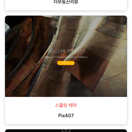
더부동산리뷰
스플릿 테마
Pix407