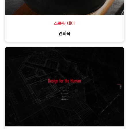
스플릿 테마
연희옥