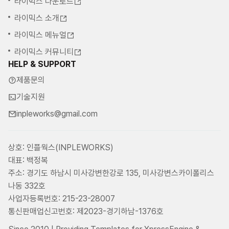
라이믹스 다운로드
라이믹스 소개
라이믹스 메뉴얼
라이믹스 커뮤니티
HELP & SUPPORT
제품문의
기술지원
inpleworks@gmail.com
상호: 인플웍스(INPLEWORKS)
대표: 백정복
주소: 경기도 하남시 미사강변한강로 135, 미사강변스카이폴리스
나동 332호
사업자등록번호: 215-23-28007
통신판매업신고번호: 제2023-경기하남-1376호