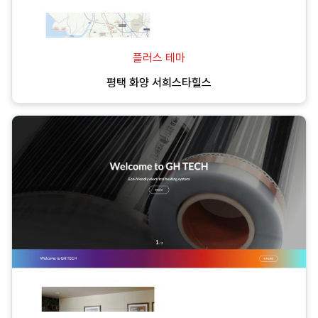
플러스 테마
평택 화양 서희스타힐스