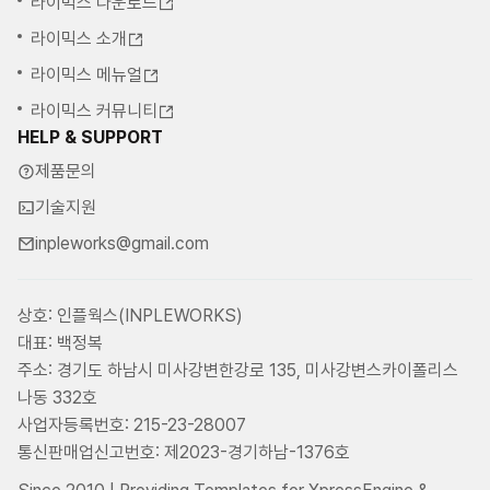
라이믹스 다운로드
라이믹스 소개
라이믹스 메뉴얼
라이믹스 커뮤니티
HELP & SUPPORT
제품문의
기술지원
inpleworks@gmail.com
상호: 인플웍스(INPLEWORKS)
대표: 백정복
주소: 경기도 하남시 미사강변한강로 135, 미사강변스카이폴리스
나동 332호
사업자등록번호: 215-23-28007
통신판매업신고번호: 제2023-경기하남-1376호