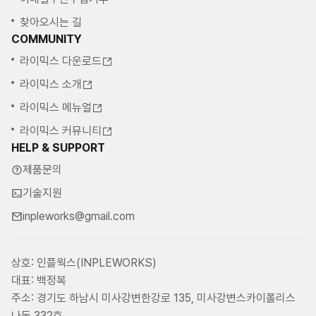
찾아오시는 길
COMMUNITY
라이믹스 다운로드
라이믹스 소개
라이믹스 메뉴얼
라이믹스 커뮤니티
HELP & SUPPORT
제품문의
기술지원
inpleworks@gmail.com
상호: 인플웍스(INPLEWORKS)
대표: 백정복
주소: 경기도 하남시 미사강변한강로 135, 미사강변스카이폴리스
나동 332호