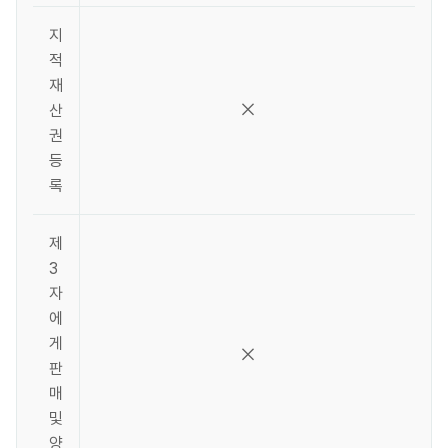
지
적
재
산
권
등
록
제
3
자
에
게
판
매
및
양