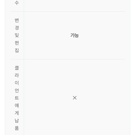
수
변
경
및
가능
편
집
클
라
이
언
트
에
게
납
품