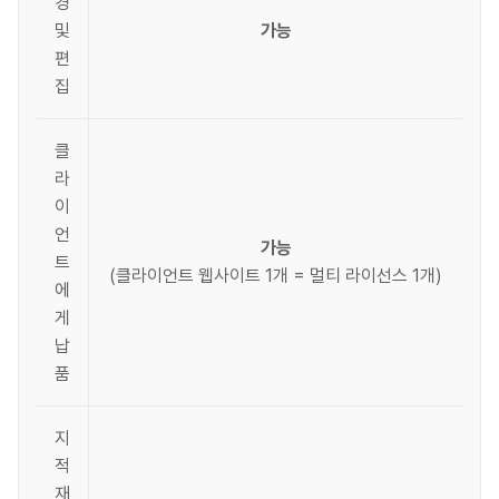
경
및
가능
편
집
클
라
이
언
가능
트
(클라이언트 웹사이트 1개 = 멀티 라이선스 1개)
에
게
납
품
지
적
재