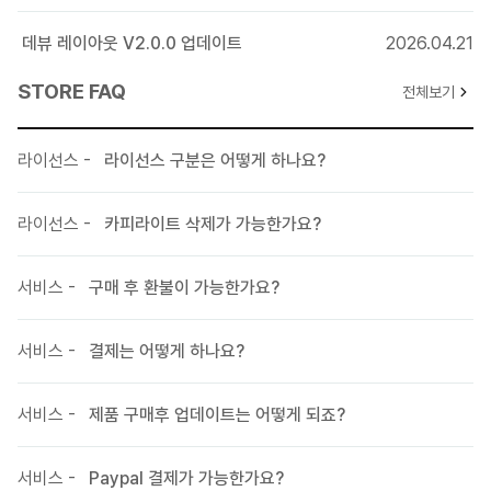
문제 수정
위젯 - 확장변수로 링크 기능 추가
데뷰 레이아웃 V2.0.0 업데이트
2026.04.21
STORE FAQ
전체보기
201600803 V1.0.6 업데이트 내역
레이아웃 - 원페이지형 사용 시 서브에서 원페이지메뉴를 클릭해도
해당 섹션으로 정확하게 이동하지 않는 문제 보안.
라이선스 -
라이선스 구분은 어떻게 하나요?
레이아웃 - Contact폼 개인정보수집이용에 관한 내용을 확인 할 수
있도록 옵션 추가.(팝업으로 입력된 내용을 보여줌)
라이선스 -
카피라이트 삭제가 가능한가요?
레이아웃 - 모바일에서 상단 아이콘 크기 수정.
20160714 V1.0.5 업데이트 내역
서비스 -
구매 후 환불이 가능한가요?
레이아웃 - 슬라이더 영역 유투브 영상 사용시 콘트롤 버튼 출력 옵션
삭제(IE 호환성 개선으로 인한)
서비스 -
결제는 어떻게 하나요?
레이아웃 - 푸터 영역 SNS 아이콘 스타일 옵션 추가
위젯 - 갤러리형, 웹진형 썸네일 출력 코드 개선
서비스 -
제품 구매후 업데이트는 어떻게 되죠?
20160607 V1.0.4 업데이트 내역
레이아웃 - 슬라이더 5번째 이미지의 텍스트 사이즈가 작은부분 수정
서비스 -
Paypal 결제가 가능한가요?