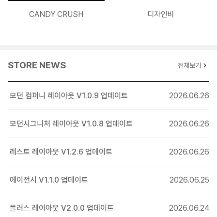
CANDY CRUSH
디자인비
20170918 V1.1.0 업데이트 내역
구글 크롬 최신버전(61.0.3163.91)에서 애니메이션 관련 스크립트
문제로 인해 콘텐츠가 보이지 않는 현상 수정.
## 업데이트시 js/jquery.pulgins.min.js 파일만 교체하시면 됩니다.
STORE NEWS
전체보기
20171116 V1.0.9 업데이트 내역
레이아웃 - XE최신버전에서 언어선택 사용여부 선택 시 선택이 되지
모던 컴퍼니 레이아웃 V1.0.9 업데이트
2026.06.26
않는 문제 수정
모던시그니처 레이아웃 V1.0.8 업데이트
2026.06.26
20161219 V1.0.8 업데이트 내역
레이아웃 - 갤러리 섹션 썸네일 간격 설정 옵션추가
레스트 레이아웃 V1.2.6 업데이트
2026.06.26
레이아웃 - 유투브 섹션 MORE 버튼 옵션 추가
레이아웃 - 서브 설정에서 상단섹션 배경이미지 사용 시 2차메뉴 컬러
비활성화 버그 수정
에이전시 V1.1.0 업데이트
2026.06.25
201600811 V1.0.7 업데이트 내역
플러스 레이아웃 V2.0.0 업데이트
2026.06.24
레이아웃 - 헤더영역 로고타이틀이 푸터영역 타이틀 입력값을 가져가는