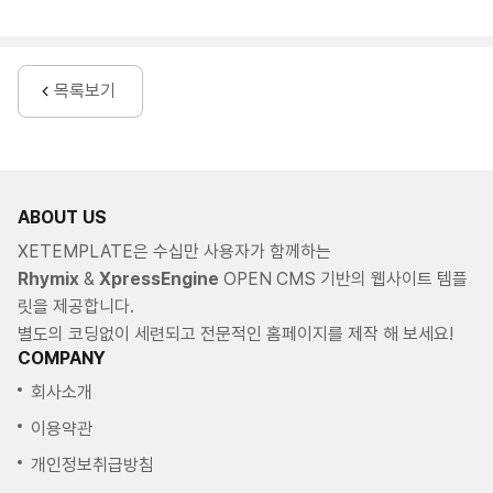
레이아웃 - 갤러리 섹션에서 썸네일 클릭 시 라이트박스
사용여부를 옵션으로 추가
목록보기
20160505 V1.0.3 업데이트 내역
레이아웃 - 슬라이더 영역에 유투브 동영상 백그라운드 사용 옵션 추가
ie8용 Background cover 스크립트 추가
20160429 V1.0.2 업데이트 내역
ABOUT US
레이아웃 - 서브 상단섹션 배경이미지 적용 오류 수정
XETEMPLATE은 수십만 사용자가 함께하는
슬라이더 높이값 적용시 이미지의 높이값도 반영되도록 수정
Rhymix
&
XpressEngine
OPEN CMS 기반의 웹사이트 템플
Contact 폼의 개인정보동의 체크가 필수로 되지않는 부분 수정
릿을 제공합니다.
별도의 코딩없이 세련되고 전문적인 홈페이지를 제작 해 보세요!
20160426 V1.0.1 업데이트 내역
COMPANY
레이아웃 - 슬라이드 이미지 4개에서 5개까지 사용할 수 있도록 추가
회사소개
이용약관
개인정보취급방침