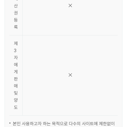
산
권
등
록
제
3
자
에
게
판
매
및
양
도
본인 사용하고자 하는 목적으로 다수의 사이트에 제한없이