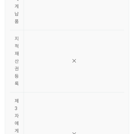
게
납
품
지
적
재
산
권
등
록
제
3
자
에
게