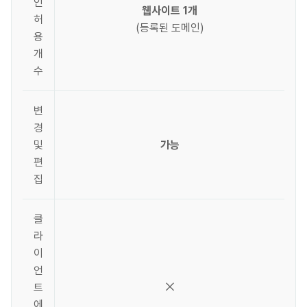
인
웹사이트 1개
허
(등록된 도메인)
용
개
수
변
경
및
가능
편
집
클
라
이
언
트
에