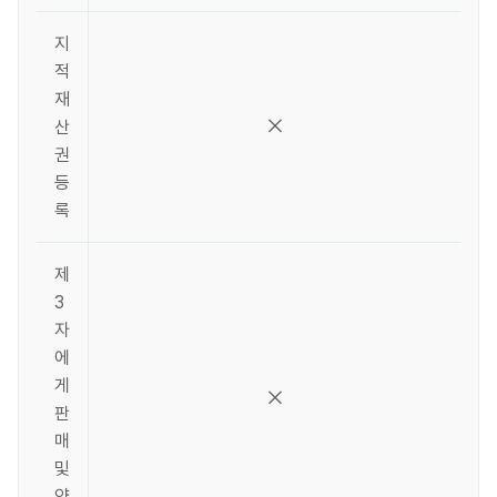
지
적
재
산
권
등
록
제
3
자
에
게
판
매
및
양