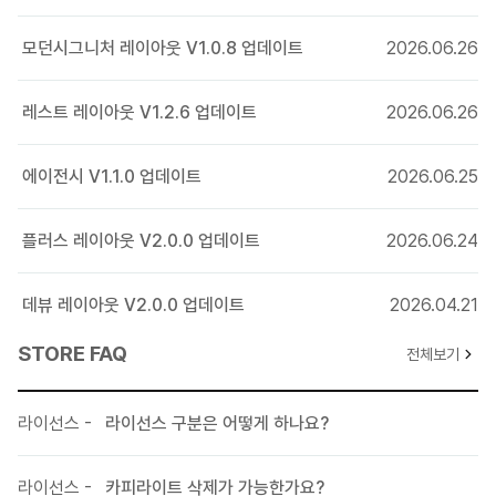
위 기능 수정에 따른 코드 수정 및 css 수정
모던시그니처 레이아웃 V1.0.8 업데이트
2026.06.26
20190404 V2.2.7 업데이트 내역
프로필 영역의 프로필 이미지 틀어지는 현상 수정
레스트 레이아웃 V1.2.6 업데이트
2026.06.26
SNS공유를 노출형, 버튼형으로 선택적으로 사용할 수 있도록 변경
(요청사항 반영)
에이전시 V1.1.0 업데이트
2026.06.25
20190307 V2.2.6 업데이트 내역
플러스 레이아웃 V2.0.0 업데이트
2026.06.24
목록형 썸네일에도 이미지팝업 기능 추가 적용
목록형 본문 팝업기능 사용 시 게시판 제목이 표시되지 않는 부분 수정
에디트 불러오는 코드 변경
데뷰 레이아웃 V2.0.0 업데이트
2026.04.21
20181130 V2.2.5 업데이트 내역
STORE FAQ
전체보기
모바일 디자인 중점으로 업데이트!(모바일 전용 디자인 및 기능 추가)
카테고리 디자인 추가
라이선스 -
라이선스 구분은 어떻게 하나요?
리스트 스타일 추가(무한스크롤페이징 지원)
라이트박스 갤러리 - 디자인 변경 및 이미지 높이 자동맞춤으로 변경
XE최신버전에 맞춰 기타 불필요한 코드 삭제 및 변경
라이선스 -
카피라이트 삭제가 가능한가요?