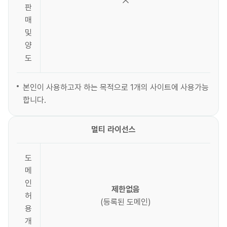
판
매
및
양
도
본인이 사용하고자 하는 목적으로 1개의 사이트에 사용가능
합니다.
멀티 라이선스
도
메
인
제한없음
허
(등록된 도메인)
용
개