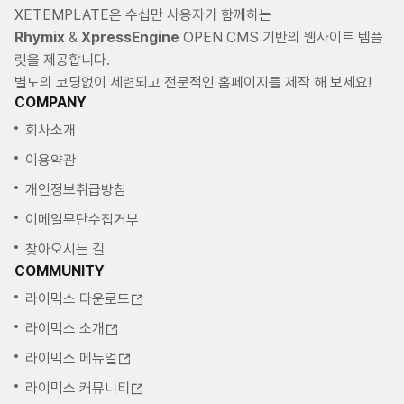
XETEMPLATE은 수십만 사용자가 함께하는
문제 수정
Rhymix
&
XpressEngine
OPEN CMS 기반의 웹사이트 템플
카카오 공유하기 api V2 적용(PC,모바일 둘다 가능하도록)
목록에서 분류명 사용여부 옵션화
릿을 제공합니다.
별도의 코딩없이 세련되고 전문적인 홈페이지를 제작 해 보세요!
COMPANY
20180111 V2.2.0 업데이트 내역
회사소개
이미지,동영상 팝업 뷰 사용 시 테두리 설정 옵션 추가(위드비님 요청)
이용약관
20170929 V2.1.9 업데이트 내역
개인정보취급방침
XE코어 1.8.45 버전에서 레이어 팝업 뷰 작동 오류 수정(팝업
이메일무단수집거부
플러그인 변경)
기타 수정.
찾아오시는 길
# 업데이트 후 설정값을 다시 적용시켜줘야 합니다.
COMMUNITY
# IE8은 더이상 지원하지 않습니다.
라이믹스 다운로드
라이믹스 소개
20170915 V2.1.8 업데이트 내역
라이믹스 메뉴얼
갤러리형 타입 - 첫 로딩 시(무한스크롤 페이징 사용) 콘텐츠 개수가
브라우저 높이보다 작은 경우 추가로 불러오는 이미지가 숨겨지는 버그
라이믹스 커뮤니티
수정.