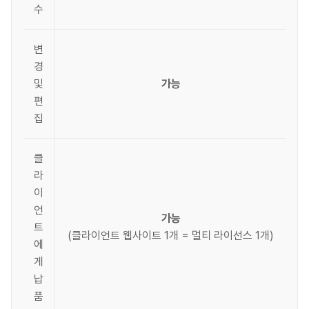
수
변
경
및
가능
편
집
클
라
이
언
가능
트
(클라이언트 웹사이트 1개 = 멀티 라이선스 1개)
에
게
납
품