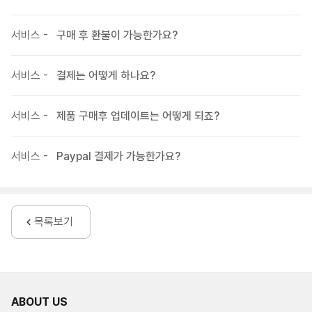
(이번 업데이트에서는 많은 부분이 변경 되었으니 별도 수정해서
사용하시던 분들은 그대로 사용하시길 바랍니다.)
서비스 -
구매 후 환불이 가능한가요?
20181107 V2.2.4 업데이트 내역
서비스 -
결제는 어떻게 하나요?
본문 팝업 뷰 디자인 개선(IE) 및 스크립트 수정
20181025 V2.2.3 업데이트 내역
서비스 -
제품 구매후 업데이트는 어떻게 되죠?
갤러리형 스킨에 무한스크롤 페이징인경우 브라우저에 따라 이미지
겹침현상 수정
서비스 -
Paypal 결제가 가능한가요?
수정에 따라 관련된 js파일들도 업데이트
20180910 V2.2.2 업데이트 내역
목록보기
갤러리형 스킨에 반응형 정렬 방식 추가
이전글,다음글 출력 개선(No More 표기 추가)
라이트박스 개선(venobox.js 업데이트)
20180619 V2.2.1 업데이트 내역
ABOUT US
게시판제목을 이미지로 사용 시 모바일에서 반응형으로 적용되지 않는