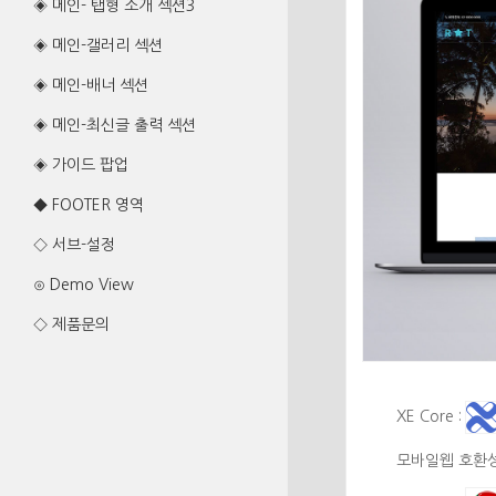
◈ 메인- 탭형 소개 섹션3
◈ 메인-갤러리 섹션
◈ 메인-배너 섹션
◈ 메인-최신글 출력 섹션
◈ 가이드 팝업
◆ FOOTER 영역
◇ 서브-설정
⊙ Demo View
◇ 제품문의
XE Core :
모바일웹 호환성